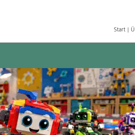
Start
Ü