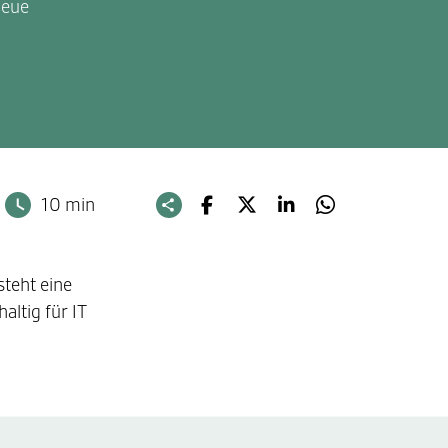
neue
10 min
teht eine
altig für IT