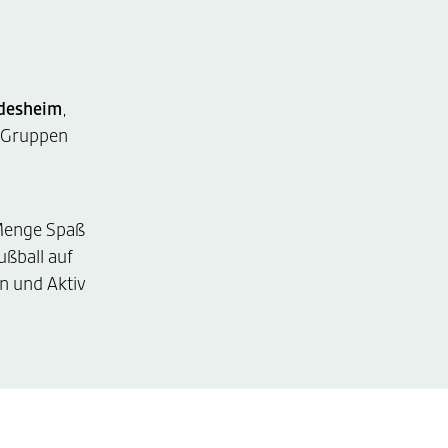
desheim
,
n Gruppen
 Menge Spaß
ßball auf
n und Aktiv