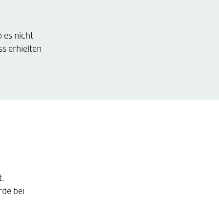
 es nicht
s erhielten
t.
rde bei