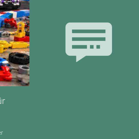
ür
er