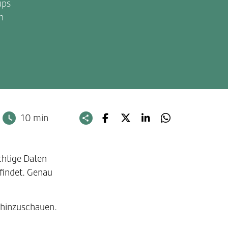
ups
n
10 min
chtige Daten
tfindet. Genau
r hinzuschauen.