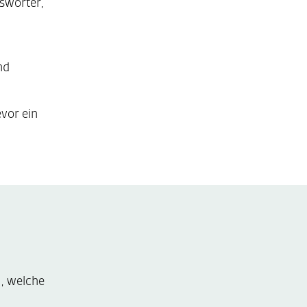
swörter,
nd
evor ein
u, welche