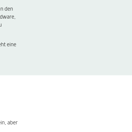
in den
rdware,
u
eht eine
in, aber